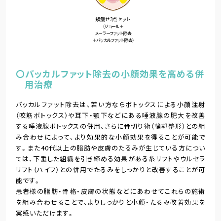
頬痩せ3点セット
（ジョール＋
メーラーファット除去
＋バッカルファット除去）
〇バッカルファット除去の小顔効果を高める併
用治療
バッカルファット除去は、若い方ならボトックスによる小顔注射
（咬筋ボトックス）や耳下・顎下などにある唾液腺の肥大を改善
する唾液腺ボトックスの併用、さらに骨切り術（輪郭整形）との組
み合わせによって、より効果的な小顔効果を得ることが可能で
す。また40代以上の脂肪や皮膚のたるみが生じている方につい
ては、下垂した組織を引き締める効果がある糸リフトやウルセラ
リフト（ハイフ）との併用でたるみをしっかりと改善することが可
能です。
患者様の脂肪・骨格・皮膚の状態などにあわせてこれらの施術
を組み合わせることで、よりしっかりと小顔・たるみ改善効果を
実感いただけます。