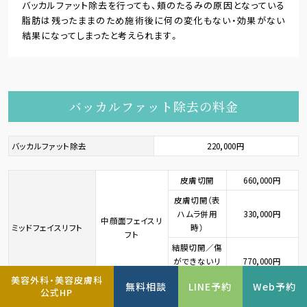
バッカルファット除去を行っても、頬のたるみの原因となっている
脂肪は残ったままのため施術後に何の変化もない・効果がない
結果になってしまったと考えられます。
バッカルファット除去の料金
バッカルファット除去
220,000円
皮膚切開
660,000円
皮膚切開（表
ハムラ併用
330,000円
中顔面フェイスリ
ミッドフェイスリフト
時）
フト
結膜切開／傷
ができないリ
770,000円
フト術
美容外科・美容皮膚科
無料相談
LINE予約
Web予約
公式HP
通常価格
440,000円
バッカルファット
バッカルリフト