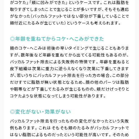
がコケた」「頬に凹みができた」というケースです。これは脂肪を
取りすぎてしまったことで生じることが多いですが、そもそも適応
がなかった（バッカルファットではない部分が下垂していることで
頬付近にたるみが生じていた）というケースも考えられます。
◎年齢を重ねてからコケ・へこみができた
頬のコケ・へこみは術後の早いタイミングで生じることもありま
すが、数年後など年齢を重ねてから出てくる可能性もあるのが、
バッカルファット除去による失敗例の特徴です。年齢を重ねると
皮下組織は次第に重力に逆らえなくなり次第に下垂してきます
が、若いうちにバッカルファット除去を行った方の場合、この部分
だけすでに脂肪が無い状態となるため、顔の他のパーツは脂肪
や靭帯などが下垂してたるみが生じるものの、頬だけげっそりと
コケたような状態になってしまう可能性があります。
◎変化がない・効果がない
バッカルファット除去を行ったものの変化がなかったという失敗
例もあります。これはそもそも頬のたるみがバッカルファットで
はない脂肪によるものだったという可能性が高いです。そのため