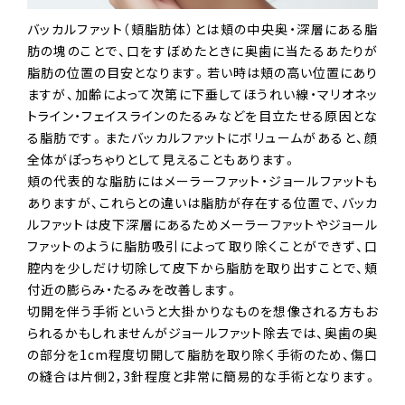
バッカルファット（頬脂肪体）とは頬の中央奥・深層にある脂
肪の塊のことで、口をすぼめたときに奥歯に当たるあたりが
脂肪の位置の目安となります。若い時は頬の高い位置にあり
ますが、加齢によって次第に下垂してほうれい線・マリオネッ
トライン・フェイスラインのたるみなどを目立たせる原因とな
る脂肪です。またバッカルファットにボリュームがあると、顔
全体がぽっちゃりとして見えることもあります。
頬の代表的な脂肪にはメーラーファット・ジョールファットも
ありますが、これらとの違いは脂肪が存在する位置で、バッカ
ルファットは皮下深層にあるためメーラーファットやジョール
ファットのように脂肪吸引によって取り除くことができず、口
腔内を少しだけ切除して皮下から脂肪を取り出すことで、頬
付近の膨らみ・たるみを改善します。
切開を伴う手術というと大掛かりなものを想像される方もお
られるかもしれませんがジョールファット除去では、奥歯の奥
の部分を1cm程度切開して脂肪を取り除く手術のため、傷口
の縫合は片側2，3針程度と非常に簡易的な手術となります。