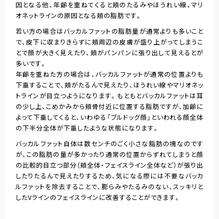
因となる他、年齢を重ねてくると頬のたるみやほうれい線、マリ
オネットラインの原因となる頬の脂肪です。
若い方の場合はバッカルファットの脂肪量が通常よりも多いこと
で、皮下に収まりきらずに頬周辺の皮膚が盛り上がってしまうこ
とで顔が大きく見えたり、頬がパンパンに張り出して見えるとが
多いです。
年齢を重ねた方の場合は、バッカルファットが通常の位置よりも
下垂することで、頬がたるんで見えたり、ほうれい線やマリオネッ
トラインが目立つようになります。もともとバッカルファットは耳
の少し上、こめかみから頬骨付近に位置する脂肪ですが、加齢に
よって下垂してくると、いわゆる「ブルドッグ顔」といわれる顔全体
の下半分全体が下垂したような状態になります。
バッカルファット自体は数センチのごく小さな脂肪の塊なのです
が、この脂肪の量が多かったり通常の位置からずれてしまうと顔
の比較的目立つ部分（頬全体・フェイスライン全体など）が張り出
したりたるんで見えたりするため、気になる際には不要なバッカ
ルファットを除去することで、膨らみやたるみのない、スッキリと
したVラインのフェイスラインに改善することができます。