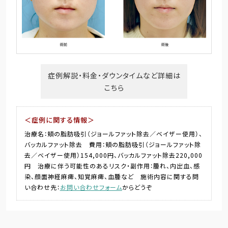
症例解説・料金・ダウンタイムなど詳細は
こちら
＜症例に関する情報＞
治療名：頬の脂肪吸引（ジョールファット除去／ベイザー使用）、
バッカルファット除去 費用：頬の脂肪吸引（ジョールファット除
去／ベイザー使用）154,000円、バッカルファット除去220,000
円 治療に伴う可能性のあるリスク・副作用：腫れ、内出血、感
染、顔面神経麻痺、知覚麻痺、血腫など 施術内容に関する問
い合わせ先：
お問い合わせフォーム
からどうぞ