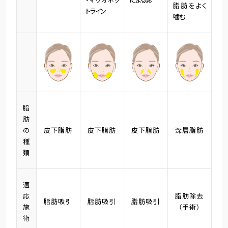
脂肪をよく
トライン
噛む
脂
肪
の
皮下脂肪
皮下脂肪
皮下脂肪
深層脂肪
種
類
適
応
脂肪除去
脂肪吸引
脂肪吸引
脂肪吸引
施
（手術）
術