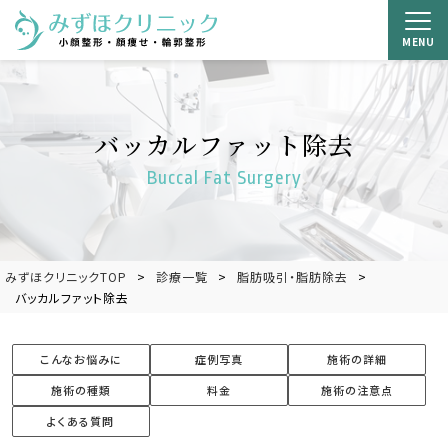
MENU
バッカルファット除去
Buccal Fat Surgery
みずほクリニックTOP
診療一覧
脂肪吸引・脂肪除去
バッカルファット除去
こんなお悩みに
症例写真
施術の詳細
施術の種類
料金
施術の注意点
よくある質問