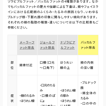
ゾラビアルファット／バッカルファットの4種類があります。なか
でもバッカルファットの肥大や加齢による下垂は、頬やフェイスラ
インにおける広範囲のふくらみ・たるみの原因となり、いわゆる
ブルドッグ様・下膨れ顔の印象に関与しやすい傾向があります。
それぞれの頬の脂肪の種類・違いについては以下の比較表もご
参照ください。
メーラーフ
ジョールフ
ナゾラビア
バッカルフ
ァット除去
ァット除去
ルファット
ァット除去
部
口横（口元
ほうれい
頬の内側
頬骨付近
位
～口角下）
線の上
の深い層
・ブルドック
・口元のたる
顔
み
・ほうれい線
・頬全体の
症
・頬のたるみ
・口横のぽ
の厚み
たるみ
状
・ほうれい線
にょ
・ほうれい線
・口の中の
・マリオネッ
による影