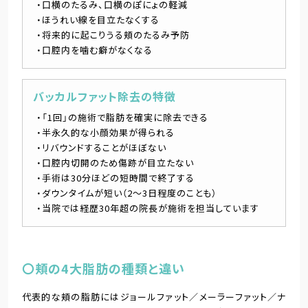
口横のたるみ、口横のぽにょの軽減
ほうれい線を目立たなくする
将来的に起こりうる頬のたるみ予防
口腔内を噛む癖がなくなる
バッカルファット除去の特徴
「1回」の施術で脂肪を確実に除去できる
半永久的な小顔効果が得られる
リバウンドすることがほぼない
口腔内切開のため傷跡が目立たない
手術は30分ほどの短時間で終了する
ダウンタイムが短い（2～3日程度のことも）
当院では経歴30年超の院長が施術を担当しています
〇頬の4大脂肪の種類と違い
代表的な頬の脂肪にはジョールファット／メーラーファット／ナ