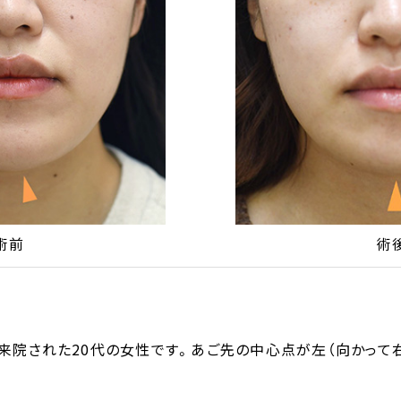
術前
術
来院された20代の女性です。あご先の中心点が左（向かって