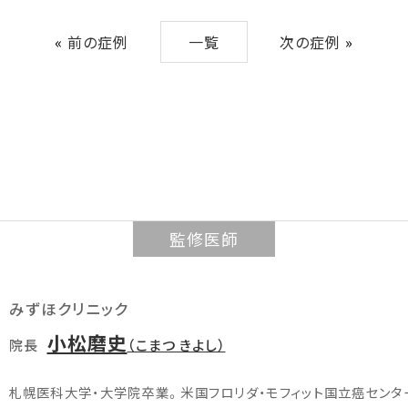
«
前の症例
一覧
次の症例
»
監修医師
みずほクリニック
小松磨史
院長
（こまつ きよし）
札幌医科大学・大学院卒業。米国フロリダ・モフィット国立癌センター