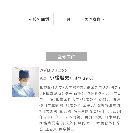
«
前の症例
一覧
次の症例
»
監修医師
みずほクリニック
小松磨史
院長
（こまつ きよし）
札幌医科大学・大学院卒業。米国フロリダ・モフィ
ット国立癌センター勤務（ポストドクトラル・フェ
ロー）後、札幌医科大学・形成外科 助教、北海道
砂川市立病院・形成外科 医長、大塚美容形成外
科（大塚院・金沢院・名古屋院など）を経て、2014
年みずほクリニック開院。 免許・資格：日本専門
医機構認定 形成外科専門医、日本美容外科学
会・正会員、医学博士