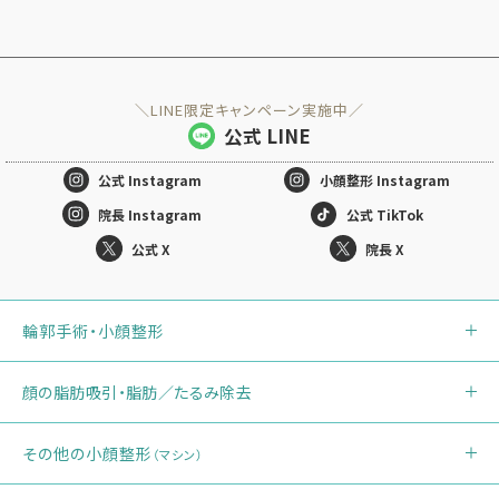
＼LINE限定キャンペーン実施中／
公式 LINE
公式
Instagram
小顔整形
Instagram
院長 Instagram
公式 TikTok
公式 X
院長 X
輪郭手術・小顔整形
顔の脂肪吸引・脂肪／たるみ除去
その他の小顔整形
（マシン）