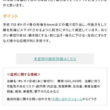
かと思います。
ポイント
手術ではオトガイ骨の先端を6mmほどの幅で切り出し、中抜きをして
顎を先端にスライドさせるように前方にずらして固定しています。おと
がい骨切り術は、顎を短くする・前に出す・後ろに下げる・左右にずらす
など様々な応用が利く手術です。
本症例の施術詳細はこちら
＜症例に関する情報＞
治療名：オトガイ形成（あご骨切り） 費用：660,000円 治療に伴う
可能性のあるリスク・副作用：内出血、知覚麻痺、左右差、骨接合面の
段差、感染、骨壊死、顎下のたるみなど
施術内容に関する問い合わせ先：
お問い合わせフォーム
からどうぞ