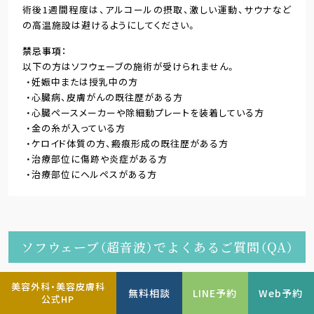
術後1週間程度は、アルコールの摂取、激しい運動、サウナなど
の高温施設は避けるようにしてください。
禁忌事項
以下の方はソフウェーブの施術が受けられません。
妊娠中または授乳中の方
心臓病、皮膚がんの既往歴がある方
心臓ペースメーカーや除細動プレートを装着している方
金の糸が入っている方
ケロイド体質の方、瘢痕形成の既往歴がある方
治療部位に傷跡や炎症がある方
治療部位にヘルペスがある方
ソフウェーブ（超音波）でよくあるご質問（QA）
美容外科・美容皮膚科
ソフウェーブの痛みはどれくらいですか？麻酔
無料相談
LINE予約
Web予約
公式HP
は必要ですか？