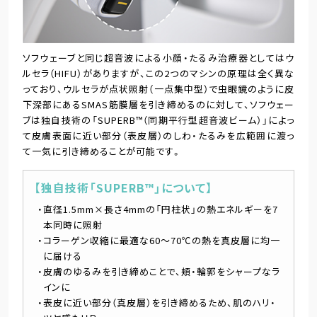
ソフウェーブと同じ超音波による小顔・たるみ治療器としてはウ
ルセラ（HIFU）がありますが、この2つのマシンの原理は全く異な
っており、ウルセラが点状照射（一点集中型）で虫眼鏡のように皮
下深部にあるSMAS筋膜層を引き締めるのに対して、ソフウェー
ブは独自技術の「SUPERB™（同期平行型超音波ビーム）」によっ
て皮膚表面に近い部分（表皮層）のしわ・たるみを広範囲に渡っ
て一気に引き締めることが可能です。
【独自技術「SUPERB™」について】
直径1.5mm×長さ4mmの「円柱状」の熱エネルギーを7
本同時に照射
コラーゲン収縮に最適な60～70℃の熱を真皮層に均一
に届ける
皮膚のゆるみを引き締めことで、頬・輪郭をシャープなラ
インに
表皮に近い部分（真皮層）を引き締めるため、肌のハリ・