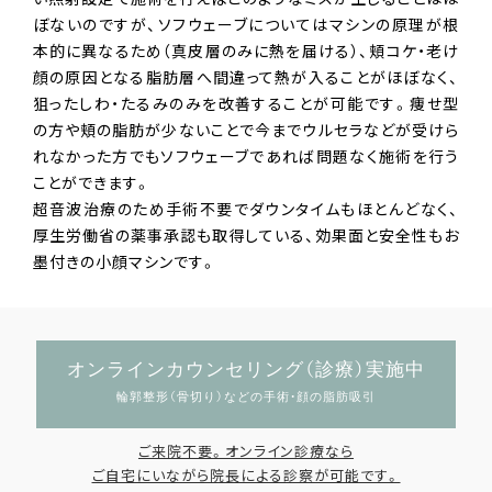
ぼないのですが、ソフウェーブについてはマシンの原理が根
本的に異なるため（真皮層のみに熱を届ける）、頬コケ・老け
顔の原因となる脂肪層へ間違って熱が入ることがほぼなく、
狙ったしわ・たるみのみを改善することが可能です。痩せ型
の方や頬の脂肪が少ないことで今までウルセラなどが受けら
れなかった方でもソフウェーブであれば問題なく施術を行う
ことができます。
超音波治療のため手術不要でダウンタイムもほとんどなく、
厚生労働省の薬事承認も取得している、効果面と安全性もお
墨付きの小顔マシンです。
オンラインカウンセリング（診療）実施中
輪郭整形（骨切り）などの手術・顔の脂肪吸引
ご来院不要。オンライン診療なら
ご自宅にいながら院長による診察が可能です。