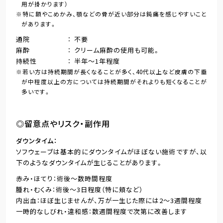
用が掛かります）
特に額やこめかみ、顎などの骨が近い部分は鈍痛を感じやすいこと
があります。
通院
不要
麻酔
クリーム麻酔の使用も可能。
持続性
半年～1年程度
若い方は持続期間が長くなることが多く、40代以上など皮膚の下垂
が中程度以上の方については持続期間がそれよりも短くなることが
多いです。
◎留意点やリスク・副作用
ダウンタイム
ソフウェーブは基本的にダウンタイムがほぼない施術ですが、以
下のようなダウンタイムが生じることがあります。
赤み・ほてり：術後～数時間程度
腫れ・むくみ：術後～3日程度（特に頬など）
内出血：ほぼ生じませんが、万が一生じた際には2～3週間程度
一時的なしびれ・違和感：数週間程度で次第に改善します