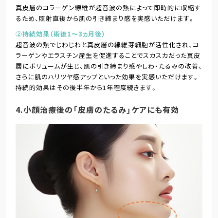
真皮層のコラーゲン線維が超音波の熱によって即時的に収縮す
るため、照射直後から肌の引き締まり感を実感いただけます。
②持続効果（術後1～3ヵ月後）
超音波の熱でじわじわと真皮層の線維芽細胞が活性化され、コ
ラーゲンやエラスチン産生を促進することでスカスカだった真皮
層にボリュームが生じ、肌の引き締まり感やしわ・たるみの改善、
さらに肌のハリツヤ感アップといった効果を実感いただけます。
持続的効果はその後半年から1年程度続きます。
4.小顔治療後の「皮膚のたるみ」ケアにも有効