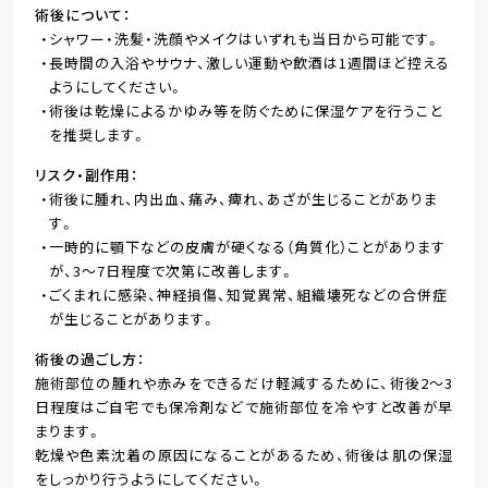
術後について
シャワー・洗髪・洗顔やメイクはいずれも当日から可能です。
長時間の入浴やサウナ、激しい運動や飲酒は1週間ほど控える
ようにしてください。
術後は乾燥によるかゆみ等を防ぐために保湿ケアを行うこと
を推奨します。
リスク・副作用
術後に腫れ、内出血、痛み、痺れ、あざが生じることがありま
す。
一時的に顎下などの皮膚が硬くなる（角質化）ことがあります
が、3～7日程度で次第に改善します。
ごくまれに感染、神経損傷、知覚異常、組織壊死などの合併症
が生じることがあります。
術後の過ごし方
施術部位の腫れや赤みをできるだけ軽減するために、術後2～3
日程度はご自宅でも保冷剤などで施術部位を冷やすと改善が早
まります。
乾燥や色素沈着の原因になることがあるため、術後は肌の保湿
をしっかり行うようにしてください。