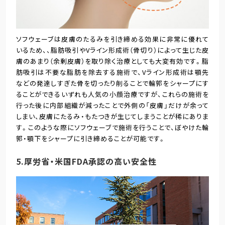
ソフウェーブは皮膚のたるみを引き締める効果に非常に優れて
いるため、、脂肪吸引やVライン形成術（骨切り）によって生じた皮
膚のあまり（余剰皮膚）を取り除く治療としても大変有効です。脂
肪吸引は不要な脂肪を除去する施術で、Vライン形成術は顎先
などの発達しすぎた骨を切ったり削ることで輪郭をシャープにす
ることができるいずれも人気の小顔治療ですが、これらの施術を
行った後に内部組織が減ったことで外側の「皮膚」だけが余って
しまい、皮膚にたるみ・もたつきが生じてしまうことが稀にありま
す。このような際にソフウェーブで施術を行うことで、ぼやけた輪
郭・顎下をシャープに引き締めることが可能です。
5.厚労省・米国FDA承認の高い安全性