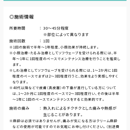
◎施術情報
所要時間
30～45分程度
※部位によって異なります
施術回数
1回
1回の施術で半年～1年程度、小顔効果が持続します。
小顔治療・たるみ治療としてソフウェーブを受けられる際には、半
年～1年に1回程度のペースでメンテナンス治療を行うことを推奨し
ます。
しわ治療としてソフウェーブを受けられる際には、1～2か月に1回
程度のペースでまずは2～3回程度行うと、効果をより実感しやすく
なります。
40代以降などで皮膚（真皮層）の下垂が進行している方について
は、1～2か月に1回程度のペースで2～3回程度行い、その後は半年
～1年に1回のペースでメンテナンスをすると効果的です。
施術の痛み
熱入れによるチクチクとした痛みや熱感が
生じることがあります。
麻酔は必須ではありませんが、痛みが気になる方はクリーム麻酔
などの使用が可能ですのでお気軽にお申し付けください。（別途費