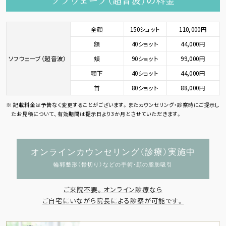
ソフウェーブ（超音波）の料金
全顔
150ショット
110,000円
額
40ショット
44,000円
ソフウェーブ（超音波）
頬
90ショット
99,000円
顎下
40ショット
44,000円
首
80ショット
88,000円
記載料金は予告なく変更することがございます。またカウンセリング・診察時にご提示し
たお見積について、有効期間は提示日より3か月とさせていただきます。
オンラインカウンセリング（診療）実施中
輪郭整形（骨切り）などの手術・顔の脂肪吸引
ご来院不要。オンライン診療なら
ご自宅にいながら院長による診察が可能です。