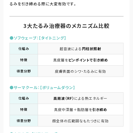
るみを引き締める際に大変有効です。
3大たるみ治療器のメカニズム比較
●ソフウェーブ：【タイトニング】
仕組み
超音波による
円柱状照射
特徴
真皮層を
ピンポイントで引き締め
得意分野
皮膚表面のシワ・たるみに有効
●サーマクール：【ボリュームダウン】
仕組み
高周波（RF）
による熱エネルギー
特徴
真皮中深層＋脂肪層を
引き締め
得意分野
顔全体の広範囲なもたつきに有効