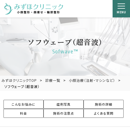
MENU
ソフウェーブ（超音波）
Sofwave™
みずほクリニックTOP
診療一覧
小顔治療（注射・マシンなど）
ソフウェーブ（超音波）
こんなお悩みに
症例写真
施術の詳細
料金
施術の注意点
よくある質問