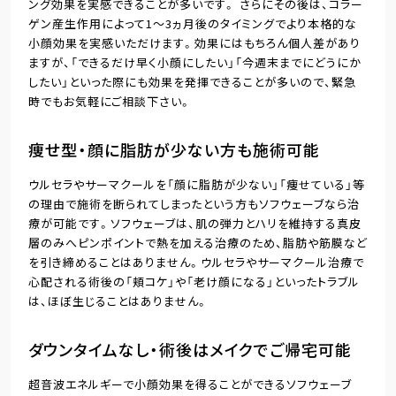
ング効果を実感できることが多いです。 さらにその後は、コラー
ゲン産生作用によって1～3ヵ月後のタイミングでより本格的な
小顔効果を実感いただけます。効果にはもちろん個人差があり
ますが、「できるだけ早く小顔にしたい」「今週末までにどうにか
したい」といった際にも効果を発揮できることが多いので、緊急
時でもお気軽にご相談下さい。
痩せ型・顔に脂肪が少ない方も施術可能
ウルセラやサーマクールを「顔に脂肪が少ない」「痩せている」等
の理由で施術を断られてしまったという方もソフウェーブなら治
療が可能です。ソフウェーブは、肌の弾力とハリを維持する真皮
層のみへピンポイントで熱を加える治療のため、脂肪や筋膜など
を引き締めることはありません。ウルセラやサーマクール治療で
心配される術後の「頬コケ」や「老け顔になる」といったトラブル
は、ほぼ生じることはありません。
ダウンタイムなし・術後はメイクでご帰宅可能
超音波エネルギーで小顔効果を得ることができるソフウェーブ