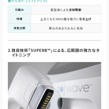
●ウルセラ：【リフトアップ】
仕組み
超音波による
点状照射
特徴
土台となるSMAS層を強力に
引き上げ
得意分野
厚みのあるたるみに有効
2.独自技術「SUPERB™」による、広範囲の強力なタ
イトニング