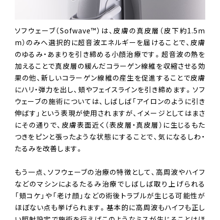
ソフウェーブ（Sofwave™）は、皮膚の真皮層（皮下約1.5m
m）のみへ選択的に超音波エネルギーを届けることで、皮膚
のゆるみ・あまりを引き締める小顔治療です。超音波の熱を
加えることで真皮層の緩んだコラーゲン線維を収縮させる効
果の他、新しいコラーゲン線維の産生を促進することで皮膚
にハリ・弾力を出し、頬やフェイスラインを引き締めます。ソフ
ウェーブの施術については、しばしば「アイロンのように引き
伸ばす」という表現が使用されますが、イメージとしてはまさ
にその通りで、皮膚表面近く（表皮層・真皮層）に生じるもた
つきをピンと張ったような状態にすることで、気になるしわ・
たるみを改善します。
もう一点、ソフウェーブの治療の特徴として、高周波やハイフ
などのマシンによるたるみ治療でしばしば取り上げられる
「頬コケ」や「老け顔」などの術後トラブルが生じる可能性が
ほぼない点も挙げられます。基本的に高周波もハイフも正し
い照射設定で施術を行えばこのようなミスが生じることはほ