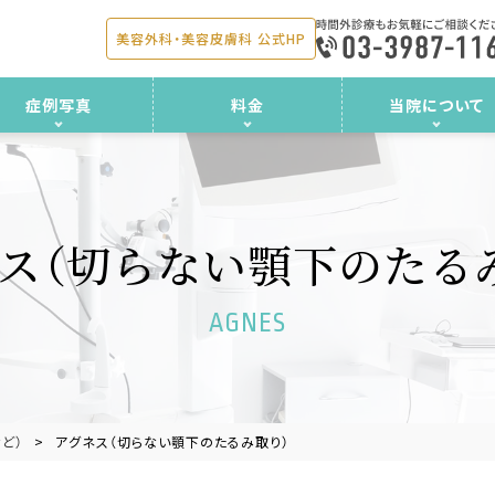
美容外科・美容皮膚科 公式HP
症例写真
料金
当院について
ス
（切らない顎下のたる
AGNES
ど）
アグネス（切らない顎下のたるみ取り）