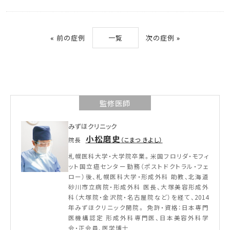
«
前の症例
一覧
次の症例
»
監修医師
みずほクリニック
小松磨史
院長
（こまつ きよし）
札幌医科大学・大学院卒業。米国フロリダ・モフィ
ット国立癌センター勤務（ポストドクトラル・フェ
ロー）後、札幌医科大学・形成外科 助教、北海道
砂川市立病院・形成外科 医長、大塚美容形成外
科（大塚院・金沢院・名古屋院など）を経て、2014
年みずほクリニック開院。 免許・資格：日本専門
医機構認定 形成外科専門医、日本美容外科学
会・正会員、医学博士