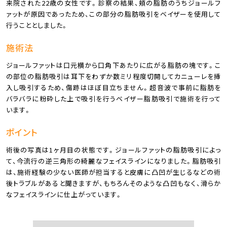
来院された22歳の女性です。診察の結果、頬の脂肪のうちジョールフ
ァットが原因であったため、この部分の脂肪吸引をベイザーを使用して
行うこととしました。
施術法
ジョールファットは口元横から口角下あたりに広がる脂肪の塊です。こ
の部位の脂肪吸引は耳下をわずか数ミリ程度切開してカニューレを挿
入し吸引するため、傷跡はほぼ目立ちません。超音波で事前に脂肪を
バラバラに粉砕した上で吸引を行うベイザー脂肪吸引で施術を行って
います。
ポイント
術後の写真は1ヶ月目の状態です。ジョールファットの脂肪吸引によっ
て、今流行の逆三角形の綺麗なフェイスラインになりました。脂肪吸引
は、施術経験の少ない医師が担当すると皮膚に凸凹が生じるなどの術
後トラブルがあると聞きますが、もちろんそのような凸凹もなく、滑らか
なフェイスラインに仕上がっています。