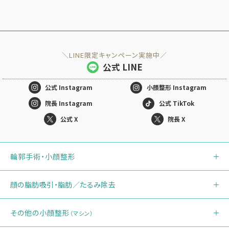
＼LINE限定キャンペーン実施中／
公式 LINE
公式
Instagram
小顔整形
Instagram
院長 Instagram
公式 TikTok
公式 X
院長 X
輪郭手術・小顔整形
顔の脂肪吸引・脂肪／たるみ除去
その他の小顔整形
（マシン）