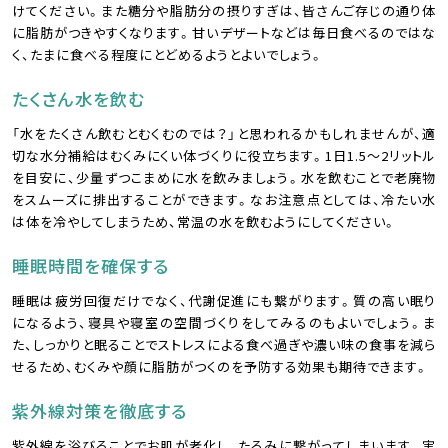
けてください。また糖分や脂肪分の摂りすぎは、皆さんご存じの通り体
に脂肪がつきやすくなります。甘いデザートなどは毎日食べるのではな
く、たまに食べる程度にとどめるようとよいでしょう。
たくさん水を飲む
「水をたくさん飲むとむくむのでは？」と思われるかもしれませんが、適
切な水分補給はむくみにくい体づくりに役立ちます。1日1.5〜2リットル
を目安に、少量ずつこまめに水を飲みましょう。水を飲むことで老廃物
をスムーズに排出することができます。なお注意点としては、冷たい水
は体を冷やしてしまうため、常温の水を飲むようにしてください。
睡眠時間を確保する
睡眠は疲労回復だけでなく、代謝促進にも繋がります。質の高い眠り
になるよう、寝具や寝室の空間づくりをしてみるのもよいでしょう。ま
た、しっかりと眠ることでストレスによる食べ過ぎや濃い味の食事を減ら
せるため、むくみや顔に脂肪がつくのを予防する効果も期待できます。
紫外線対策を徹底する
紫外線を浴びることでお肌が老化し、たるみに繋がってしまいます。実