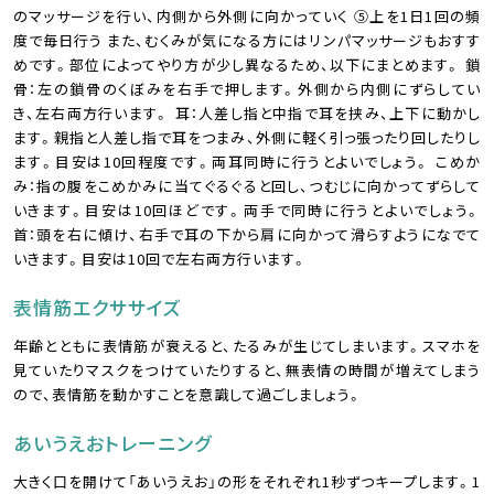
のマッサージを行い、内側から外側に向かっていく ⑤上を1日1回の頻
度で毎日行う また、むくみが気になる方にはリンパマッサージもおすす
めです。部位によってやり方が少し異なるため、以下にまとめます。 鎖
骨：左の鎖骨のくぼみを右手で押します。外側から内側にずらしてい
き、左右両方行います。 耳：人差し指と中指で耳を挟み、上下に動かし
ます。親指と人差し指で耳をつまみ、外側に軽く引っ張ったり回したりし
ます。目安は10回程度です。両耳同時に行うとよいでしょう。 こめか
み：指の腹をこめかみに当てぐるぐると回し、つむじに向かってずらして
いきます。目安は10回ほどです。両手で同時に行うとよいでしょう。
首：頭を右に傾け、右手で耳の下から肩に向かって滑らすようになでて
いきます。目安は10回で左右両方行います。
表情筋エクササイズ
年齢とともに表情筋が衰えると、たるみが生じてしまいます。スマホを
見ていたりマスクをつけていたりすると、無表情の時間が増えてしまう
ので、表情筋を動かすことを意識して過ごしましょう。
あいうえおトレーニング
大きく口を開けて「あいうえお」の形をそれぞれ1秒ずつキープします。1