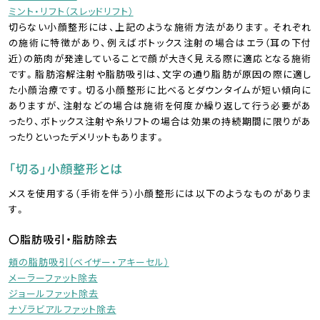
ミント・リフト（スレッドリフト）
切らない小顔整形には、上記のような施術方法があります。それぞれ
の施術に特徴があり、例えばボトックス注射の場合はエラ（耳の下付
近）の筋肉が発達していることで顔が大きく見える際に適応となる施術
です。脂肪溶解注射や脂肪吸引は、文字の通り脂肪が原因の際に適し
た小顔治療です。切る小顔整形に比べるとダウンタイムが短い傾向に
ありますが、注射などの場合は施術を何度か繰り返して行う必要があ
ったり、ボトックス注射や糸リフトの場合は効果の持続期間に限りがあ
ったりといったデメリットもあります。
「切る」小顔整形とは
メスを使用する（手術を伴う）小顔整形には以下のようなものがありま
す。
〇脂肪吸引・脂肪除去
頬の脂肪吸引（ベイザー・アキーセル）
メーラーファット除去
ジョールファット除去
ナゾラビアルファット除去