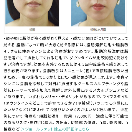
・頬や顎に脂肪が多く顔が丸く見える ・顔だけお肉がついていて太って
見える 脂肪によって顔が大きく見える際には、脂肪溶解注射や脂肪吸
引、さらに痩身マシンによる治療がおすすめです。脂肪溶解注射は脂
肪を溶かして排出してくれる注射で、ダウンタイムが比較的短く受けや
すい治療ですが、効果を実感するためには4，5回程度施術を繰り返して
行う必要があります。脂肪吸引はカニューレ（管）で直接脂肪を吸い出
すため、一度の施術でしっかりとした小顔効果が見込まれます。痩身マ
シンには脂肪を冷却して対外に排出するクールスカルプティングや脂
肪にレーザーで熱を加えて融解し対外に排出するスカルプシュアなど
があります。 いずれもメリット・デメリットがあるので、ライフスタイル
（ダウンタイムをどこまで許容できるか？）や希望（いつまでに小顔にし
たいか？など）にあわせてお選びいただくのがよいかと思います。 ※症
例について 治療名：頬脂肪吸引 費用：77,000円 治療に伴う可能性
のあるリスク・副作用：腫れ、内出血、切開部の傷跡、血腫、漿液腫、血
栓症など
＞ジョールファット除去の詳細はこちら