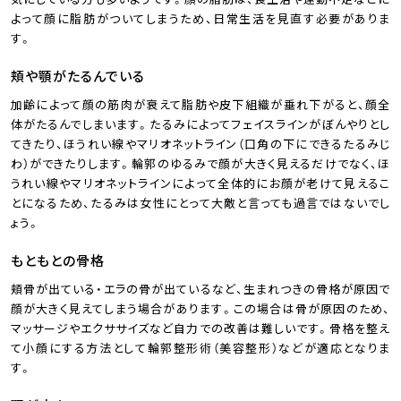
よって顔に脂肪がついてしまうため、日常生活を見直す必要がありま
す。
頬や顎がたるんでいる
加齢によって顔の筋肉が衰えて脂肪や皮下組織が垂れ下がると、顔全
体がたるんでしまいます。たるみによってフェイスラインがぼんやりとし
てきたり、ほうれい線やマリオネットライン（口角の下にできるたるみじ
わ）ができたりします。輪郭のゆるみで顔が大きく見えるだけでなく、ほ
うれい線やマリオネットラインによって全体的にお顔が老けて見えるこ
とになるため、たるみは女性にとって大敵と言っても過言ではないでし
ょう。
もともとの骨格
頬骨が出ている・エラの骨が出ているなど、生まれつきの骨格が原因で
顔が大きく見えてしまう場合があります。この場合は骨が原因のため、
マッサージやエクササイズなど自力での改善は難しいです。骨格を整え
て小顔にする方法として輪郭整形術（美容整形）などが適応となりま
す。