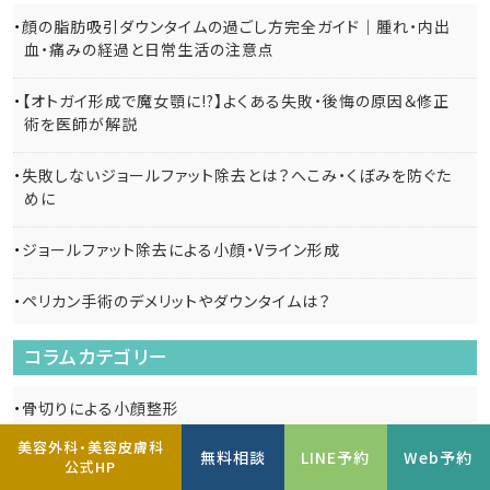
顔の脂肪吸引ダウンタイムの過ごし方完全ガイド｜腫れ・内出
血・痛みの経過と日常生活の注意点
【オトガイ形成で魔女顎に!?】よくある失敗・後悔の原因＆修正
術を医師が解説
失敗しないジョールファット除去とは？へこみ・くぼみを防ぐた
めに
ジョールファット除去による小顔・Vライン形成
ペリカン手術のデメリットやダウンタイムは？
コラムカテゴリー
骨切りによる小顔整形
美容外科・美容皮膚科
無料相談
LINE予約
Web予約
頬・顎下の脂肪吸引
公式HP