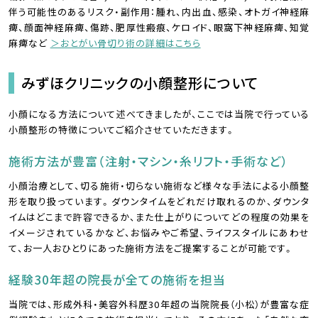
伴う可能性のあるリスク・副作用：腫れ、内出血、感染、オトガイ神経麻
痺、顔面神経麻痺、傷跡、肥厚性瘢痕、ケロイド、眼窩下神経麻痺、知覚
麻痺など
＞おとがい骨切り術の詳細はこちら
みずほクリニックの小顔整形について
小顔になる方法について述べてきましたが、ここでは当院で行っている
小顔整形の特徴についてご紹介させていただきます。
施術方法が豊富（注射・マシン・糸リフト・手術など）
小顔治療として、切る施術・切らない施術など様々な手法による小顔整
形を取り扱っています。ダウンタイムをどれだけ取れるのか、ダウンタ
イムはどこまで許容できるか、また仕上がりについてどの程度の効果を
イメージされているかなど、お悩みやご希望、ライフスタイルにあわせ
て、お一人おひとりにあった施術方法をご提案することが可能です。
経験30年超の院長が全ての施術を担当
当院では、形成外科・美容外科歴30年超の当院院長（小松）が豊富な症