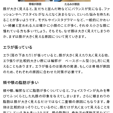
顔が大きく見えると、友だちと並んだ時などにバランスが気になる、ファ
ッションやヘアスタイルがなんとなく決まらない、といった悩みを持たれ
ることが多いようです。モデルやインスタグラマーなど、一般的にかわい
い・綺麗と言われる人は確かに小顔のことが多く、それゆえ小さな顔に
憧れている方も多いでしょう。そもそも、なぜ顔は大きく見えてしまうの
か、まずは顔が大きく見える原因について見ていきます。
エラが張っている
エラ（耳の下あたり）が張っていると、顔が大きく見えたり丸く見える他、
エラ張りが比較的大きい際には輪郭が ベースボール型（ひし形）に見
えることもあります。エラが張るのは筋肉の発達、もしくは骨格が原因
のため、それぞれの原因に合わせた対策が必要です。
頬や顎の脂肪が多い
頬や顎、輪郭などに脂肪が多くついていると、フェイスラインが丸みを帯
びてふっくらとした丸顔の印象を与えてしまいます。さらに顎まわりの
脂肪は顔が大きく見えるだけではなく二重顎の原因にもなります。身
体は比較的ほっそりとしているのに、顔だけが丸く太って見えることを
気にしている方も多いようです。顔の脂肪は、食生活や運動不足などに