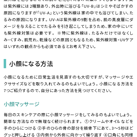
は紫外線には2種類あり、外出時に浴びる「UV-B」はシミやそばかすの
原因になりますが「UV-A」という紫外線は家の中でも浴びてしまい、た
るみの原因になります。UV-Aは紫外線の9割を占め、肌の真皮層にダ
メージを与えることでたるみを引き起こしてしまうため、家の中にいて
も紫外線対策は必要です。 ※特に紫外線は、たるみだけではなくし
み・くすみ、肌荒れ、乾燥などの原因ともなるため、紫外線対策・UVケア
はいずれの観点からも必須であるとお考え下さい。
小顔になる方法
小顔になるために日常生活を見直すのも大切ですが、マッサージやエ
クササイズなどを取り入れてみるのもよいでしょう。小顔になる方法を
7つご紹介するので、自分にあった方法を見つけてください。
小顔マッサージ
毎日のスキンケアの際に小顔マッサージをしてみるのもよいでしょう。
簡単な方法なので無理なく続けられます。 ①クリームやオイルなどを
手のひらにつける ②手のひらの骨の部分を頬骨下にあて、3〜5秒ほど
グッと押し上げる ③内側から外側に向かって繰り返す ④口角にも同様