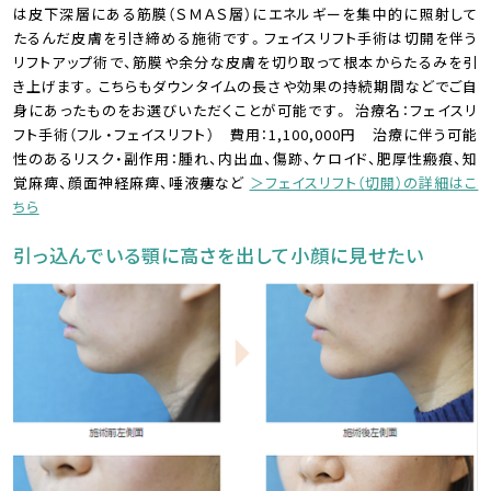
は皮下深層にある筋膜（ＳＭＡＳ層）にエネルギーを集中的に照射して
たるんだ皮膚を引き締める施術です。フェイスリフト手術は切開を伴う
リフトアップ術で、筋膜や余分な皮膚を切り取って根本からたるみを引
き上げます。こちらもダウンタイムの長さや効果の持続期間などでご自
身にあったものをお選びいただくことが可能です。 治療名：フェイスリ
フト手術（フル・フェイスリフト） 費用：1,100,000円 治療に伴う可能
性のあるリスク・副作用：腫れ、内出血、傷跡、ケロイド、肥厚性瘢痕、知
覚麻痺、顔面神経麻痺、唾液瘻など
＞フェイスリフト（切開）の詳細はこ
ちら
引っ込んでいる顎に高さを出して小顔に見せたい