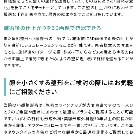
例経験をもとに全ての施術を担当しており、その方にあった「自然な変
化」を出すことをモットーとしています。ご希望の仕上がりにあわせて
最適な手術計画を立て、最善の結果を出すことを目指しています。
施術後の仕上がりを3D画像で確認できる
また輪郭整形・小顔整形の手術では、施術前に3D画像で術後の仕上が
りを事前にシミュレーションすることが可能です。患者様本人の写真を
もとに、施術後のイメージを横・斜め・下からなど360度あらゆる方向
から画面上で確認できるため、より希望に近い形で施術を進めることが
できます。
顔を小さくする整形をご検討の際にはお気軽
にご相談ください
当院の小顔整形術は、施術のラインナップが大変豊富ですので一人ひ
とりのご希望や症状にあわせて最適なプランをご提案することが可能
です。いずれの施術も形成外科・美容形成外科歴30年以上の院長が診
察から施術、アフターフォローまでを一貫して担当しています。ご予算
やダウンタイムの有無など様々な観点から最適な施術をご提案してお