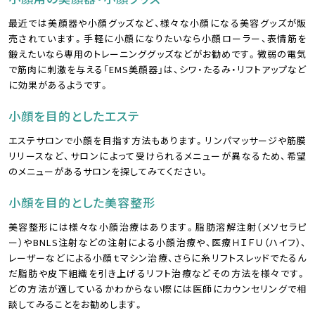
最近では美顔器や小顔グッズなど、様々な小顔になる美容グッズが販
売されています。手軽に小顔になりたいなら小顔ローラー、表情筋を
鍛えたいなら専用のトレーニンググッズなどがお勧めです。微弱の電気
で筋肉に刺激を与える「EMS美顔器」は、シワ・たるみ・リフトアップなど
に効果があるようです。
小顔を目的としたエステ
エステサロンで小顔を目指す方法もあります。リンパマッサージや筋膜
リリースなど、サロンによって受けられるメニューが異なるため、希望
のメニューがあるサロンを探してみてください。
小顔を目的とした美容整形
美容整形には様々な小顔治療はあります。脂肪溶解注射（メソセラピ
ー）やBNLS注射などの注射による小顔治療や、医療ＨＩＦＵ（ハイフ）、
レーザーなどによる小顔ｔマシン治療、さらに糸リフトスレッドでたるん
だ脂肪や皮下組織を引き上げるリフト治療などその方法を様々です。
どの方法が適しているかわからない際には医師にカウンセリングで相
談してみることをお勧めします。