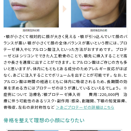
・顎が小さくて相対的に顔が大きく見える ・顎が引っ込んでいて顔のバ
ランスが悪い 顎が小さくて顔の全体バランスが悪いという際には、プロ
テーゼ挿入やヒアルロン酸注入といった方法がおすすめです。 プロテ
ーゼとはシリコンでできた人工軟骨のことで、顎先に挿入することで高
さや長さを適度に出すことができます。ヒアルロン酸はご存じの方も多
いと思いますが、体内にもともとある成分のためアレルギー反応がほぼ
なく、あごに注入することでボリュームを出すことが可能です。なお、ヒ
アルロン酸は時間の経過とともに体内に吸収されるため、長期間の効
果を求める方にはプロテーゼのほうが適しているといえるでしょう。 ※
症例について 治療名：顎プロテーゼ挿入術 費用：220,000円 治
療に伴う可能性のあるリスク・副作用：感染、創離開、下顎の知覚麻痺、
骨吸収、左右の非対称性など
＞あごプロテーゼの詳細はこちら
骨格を整えて理想の小顔になりたい