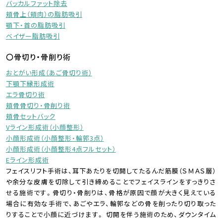
バッカルファット除去
頬骨上（頬肉）の脂肪吸引
顎下・首の脂肪吸引
ベイザー脂肪吸引
〇骨切り・骨削り術
おとがい形成（あご骨切り術）
下顎下縁形成術
エラ骨切り術
頬骨骨切り・骨削り術
頬骨セットバック
Vライン形成術（小顔整形）
小顔形成術（小顔整形・輪郭3点）
小顔形成術（小顔整形4点フルセット）
Eライン形成術
フェイスリフト手術は、耳下あたりを切開してたるんだ筋膜（ＳＭＡＳ層）
や余分な皮膚を切除して引き締めることでフェイスラインをすっきりさ
せる施術です。骨切り・骨削りは、骨格が原因で顔が大きく見えている
場合に有効な手術で、あごやエラ、輪郭などの骨を削ったり切り取った
りすることで小顔に近づけます。 切開を伴う施術のため、ダウンタイム