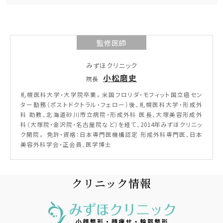
監修医師
みずほクリニック
小松磨史
院長
札幌医科大学・大学院卒業。米国フロリダ・モフィット国立癌セン
ター勤務（ポストドクトラル・フェロー）後、札幌医科大学・形成外
科 助教、北海道砂川市立病院・形成外科 医長、大塚美容形成外
科（大塚院・金沢院・名古屋院など）を経て、2014年みずほクリニッ
ク開院。 免許・資格：日本専門医機構認定 形成外科専門医、日本
美容外科学会・正会員、医学博士
クリニック情報