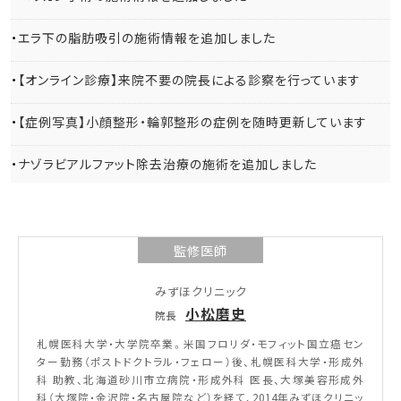
エラ下の脂肪吸引の施術情報を追加しました
【オンライン診療】来院不要の院長による診察を行っています
【症例写真】小顔整形・輪郭整形の症例を随時更新しています
ナゾラビアルファット除去治療の施術を追加しました
監修医師
みずほクリニック
小松磨史
院長
札幌医科大学・大学院卒業。米国フロリダ・モフィット国立癌セン
ター勤務（ポストドクトラル・フェロー）後、札幌医科大学・形成外
科 助教、北海道砂川市立病院・形成外科 医長、大塚美容形成外
科（大塚院・金沢院・名古屋院など）を経て、2014年みずほクリニッ