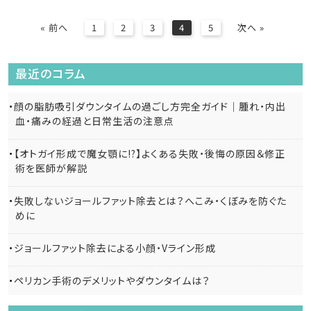
« 前へ
1
2
3
4
5
次へ »
最近のコラム
顔の脂肪吸引ダウンタイムの過ごし方完全ガイド｜腫れ・内出
血・痛みの経過と日常生活の注意点
【オトガイ形成で魔女顎に!?】よくある失敗・後悔の原因＆修正
術を医師が解説
失敗しないジョールファット除去とは？へこみ・くぼみを防ぐた
めに
ジョールファット除去による小顔・Vライン形成
ペリカン手術のデメリットやダウンタイムは？