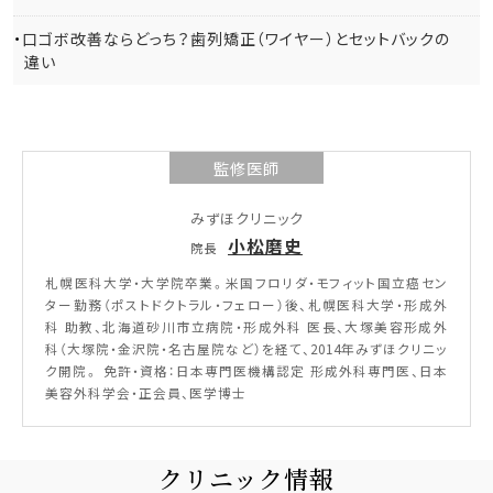
口ゴボ改善ならどっち？歯列矯正（ワイヤー）とセットバックの
違い
監修医師
みずほクリニック
小松磨史
院長
札幌医科大学・大学院卒業。米国フロリダ・モフィット国立癌セン
ター勤務（ポストドクトラル・フェロー）後、札幌医科大学・形成外
科 助教、北海道砂川市立病院・形成外科 医長、大塚美容形成外
科（大塚院・金沢院・名古屋院など）を経て、2014年みずほクリニッ
ク開院。 免許・資格：日本専門医機構認定 形成外科専門医、日本
美容外科学会・正会員、医学博士
クリニック情報