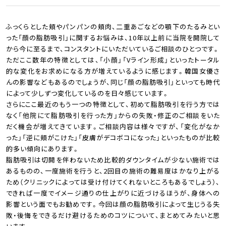
ふっくらとした頬やパンパンの頬肉、二重あごなどの顎下のたるみとい
った「顔の脂肪吸引」に関するお悩みは、10年以上前に当院を開院して
から今に至るまで、コンスタントにいただいているご相談のひとつです。
ただここ数年の特徴としては、「小顔」「Vライン形成」といったトータル
的な変化をお求めになる方が増えているように感じます。韓国女優さ
んの影響などもあるのでしょうが、同じ「顔の脂肪吸引」といっても時代
によって少しずつ変化しているのを日々感じています。
さらにここ最近のもう一つの特徴として、初めて脂肪吸引を行う方では
なく「他院にて脂肪吸引を行った方」からの失敗・修正のご相談をいた
だく機会が増えてきています。ご相談内容は様々ですが、「変化がなか
った」「逆に頬がこけた」「皮膚がデコボコになった」といったものが比較
的多い傾向にあります。
脂肪吸引は切開を伴わないため比較的ダウンタイムが少ない施術では
あるものの、一度施術を行うと、2回目の施術の難易度はかなり上がる
ため（クリニックによっては受け付けてくれないところもあるでしょう）、
できれば一度でイメージ通りの仕上がりに近づけるほうが、身体への
影響という面でもお勧めです。今回は顔の脂肪吸引によって生じうる失
敗・後悔をできるだけ避けるためのコツについて、まとめてみたいと思