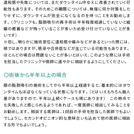
違和感や失敗については、まだダウンタイム中ゆえに改善されていく可
能性もあります。そのためこの期間については、無理に何か対策をした
りせずに、ダウンタイムが完全になくなるのを待つことをお勧めしま
す。（クリニックも、脂肪吸引の再手術は半年程度経過していないと組
織の癒着などが残っていることが多いため受け付けていないことが多
いです）
※但し、明らかに施術部位に違和感や痛みなどがあるといった際には、
稀ではありますが、感染や合併症などが生じている可能性もあります。
ほとんどの場合は問題ないことが多いとはいえ、このような際には手術
を担当したクリニックや医師に速やかに相談するようにしてください。
〇術後から半年以上の場合
顔の脂肪吸引の施術をしてから半年以上経過すると、基本的にはダウ
ンタイムもほぼなくなっている状態になります。（とはいえもちろん個人
差がありますので、半年以上続くケースも稀にあります） この時点で
も失敗したと感じられるようであれば、一度医師に相談してみることを
お勧めします。相談する医師は、1回目の手術を担当した医師でもよい
でしょうし、セカンドオピニオン的な意味合いも込めて他の医師に相談
する形でもよいでしょう。