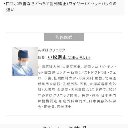
口ゴボ改善ならどっち？歯列矯正（ワイヤー）とセットバックの
違い
監修医師
みずほクリニック
小松磨史
院長
（こまつ きよし）
札幌医科大学・大学院卒業。米国フロリダ・モフィ
ット国立癌センター勤務（ポストドクトラル・フェ
ロー）後、札幌医科大学・形成外科 助教、北海道
砂川市立病院・形成外科 医長、大塚美容形成外
科（大塚院・金沢院・名古屋院など）を経て、2014
年みずほクリニック開院。 免許・資格：日本専門
医機構認定 形成外科専門医、日本美容外科学
会・正会員、医学博士