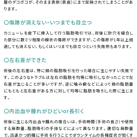
層のデコボコが、そのまま表側（表皮）にまで反映されてしまうことがあ
ります。
〇傷跡が消えない・いつまでも目立つ
カニューレを皮下に挿入して行う脂肪吸引では、術後に針穴を縫合し
た部分に数ミリ程度の線状の傷跡ができますが、この傷跡が1年以上経
過しても消えない、もしくはいつまでも目立つという失敗例もあります。
〇左右差ができた
術後の左右差は、特に頬の脂肪吸引を行った場合に生じやすい失敗で
す。このようなトラブルは左右の脂肪を均等に吸引しなかったことで左
右差が生じることが多いですが、逆に噛み癖などによって頬の脂肪量
にもともと左右差がある方に対して均等に脂肪を吸引した際に生じま
す。
〇内出血や腫れがひどいor長引く
術後に生じる内出血や腫れの度合いは、手術時間（手術の長さ）や使用
する麻酔量、脂肪吸引の手技などによって異なります。適切な麻酔量
で、迅速かつ的確に手術を行うことでダウンタイムの各種症状が短くす