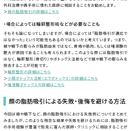
外科治療や再手術に慣れた医師に相談することをお勧めします。
＞
頬の脂肪吸引の詳細はこちら
・場合によっては輪郭整形術などが必要なことも
そもそも論になってしまいますが、場合によっては「脂肪吸引が適応で
はなかった」という可能性もあるのではないかと考えています。つまり、
頬や顎下の膨らみが脂肪由来ではなく、骨格や筋肉、もしくは唾液腺の
肥大が原因であることも考えられます。このような際には脂肪吸引で
はなく、輪郭整形（骨切り）やボトックス注射などで頬や顎下の膨らみを
除去することが可能です。
＞
輪郭整形の詳細はこちら
＞
小顔ボトックス注射（エラボトックス）の詳細はこちら
＞
唾液腺ボトックスの詳細はこちら
顔の脂肪吸引による失敗・後悔を避ける方法
今回は頬や顎下など、顔の脂肪吸引における失敗例についてまとめて
みましたが、このような残念な結果や失敗を避けるためには、脂肪吸引
の手術経験が豊富で知見に富んだ医師・クリニックに相談することが