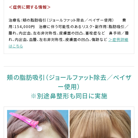
＜症例に関する情報＞
治療名：頬の脂肪吸引（ジョールファット除去／ベイザー使用） 費
用：154,000円 治療に伴う可能性のあるリスク・副作用：脂肪吸引／
腫れ、内出血、左右非対称性、皮膚面の凹凸、塞栓症など 鼻手術／腫
れ、内出血、血腫、左右非対称性、皮膚面の凹凸、傷跡など
＞症例詳細
はこちら
頬の脂肪吸引（ジョールファット除去／ベイザ
ー使用）
※別途鼻整形も同日に実施