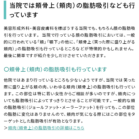
当院では頬骨上（頬肉）の脂肪吸引なども行
っています
美容形成外科・美容皮膚科を標ぼうする当院でも、もちろん顔の脂肪吸
引を行っています。 当院で行っている顔の脂肪吸引においては、一般
的に行われている「頬」「顎下」の他に、「頬骨上（笑った際に盛り上がる
頬肉）」の脂肪吸引も行っているところなどが特徴的かもしれません。
最後に簡単ですが紹介を少しだけさせていただきます。
〇頬骨上（頬肉）の脂肪吸引も行っています
他院ではあまり行っているところも少ないようですが、当院では笑った
際に盛り上がる頬の肉、いわゆる頬肉（頬骨上）の脂肪吸引も行ってい
ます。この部位は特に若い女性からご相談が多いのですが、頬肉につ
いても脂肪吸引によってすっきりとさせることが可能です。一般的な頬
の脂肪吸引（ジョールファット・メーラーファット）を行っても、この部位
の脂肪に変化はありませんので、頬肉が気になる際にはこの部位をタ
ーゲットとした脂肪吸引が有効となります。
＞
頬肉（頬骨上）の脂肪吸引の詳細はこちら