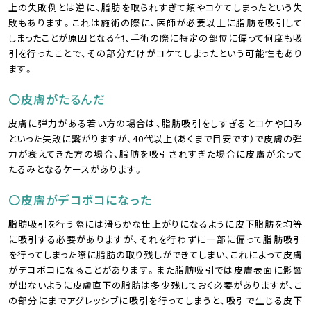
上の失敗例とは逆に、脂肪を取られすぎて頬やコケてしまったという失
敗もあります。これは施術の際に、医師が必要以上に脂肪を吸引して
しまったことが原因となる他、手術の際に特定の部位に偏って何度も吸
引を行ったことで、その部分だけがコケてしまったという可能性もあり
ます。
〇皮膚がたるんだ
皮膚に弾力がある若い方の場合は、脂肪吸引をしすぎるとコケや凹み
といった失敗に繋がりますが、40代以上（あくまで目安です）で皮膚の弾
力が衰えてきた方の場合、脂肪を吸引されすぎた場合に皮膚が余って
たるみとなるケースがあります。
〇皮膚がデコボコになった
脂肪吸引を行う際には滑らかな仕上がりになるように皮下脂肪を均等
に吸引する必要がありますが、それを行わずに一部に偏って脂肪吸引
を行ってしまった際に脂肪の取り残しができてしまい、これによって皮膚
がデコボコになることがあります。また脂肪吸引では皮膚表面に影響
が出ないように皮膚直下の脂肪は多少残しておく必要がありますが、こ
の部分にまでアグレッシブに吸引を行ってしまうと、吸引で生じる皮下