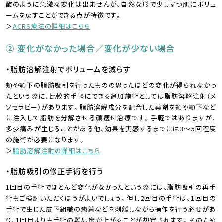
酸のように急激な変化は出ませんが、自然な形で少しずつ肌にボリュ
ームを戻すことができる点が特徴です。
＞
ACRS療法の詳細はこちら
② 変化がなかった場合／変化が少ない場合
・脂肪溶解注射でボリュームを減らす
頬や顎下の脂肪吸引を行ったものの思ったほどの変化が得られなかっ
たという際に、比較的手軽にできる追加施術としては脂肪溶解注射（メ
ソセラピー）があります。脂肪溶解成分を配合した薬剤を頬や顎下など
に注入して脂肪を分解させる顔痩せ治療です。手軽ではありますが、
多少痛みが生じることがある他、効果を実感するまでには3～5回程度
の施術が必要になります。
＞
脂肪溶解注射の詳細はこちら
・脂肪吸引の修正手術を行う
1回目の手術でほとんど変化がなかったという際には、脂肪吸引の再手
術もご検討いただくほうがよいでしょう。但し2回目の手術は、1回目の
手術で生じた皮下組織の癒着などを剥離しながら操作を行う必要があ
り、1回目よりも手術の難易度が上がることが想定されます。そのため