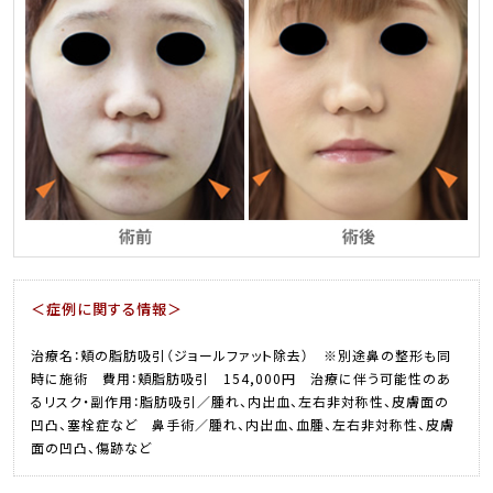
＜症例に関する情報＞
治療名：頬の脂肪吸引（ジョールファット除去） ※別途鼻の整形も同
時に施術 費用：頬脂肪吸引 154,000円 治療に伴う可能性のあ
るリスク・副作用：脂肪吸引／腫れ、内出血、左右非対称性、皮膚面の
凹凸、塞栓症など 鼻手術／腫れ、内出血、血腫、左右非対称性、皮膚
面の凹凸、傷跡など