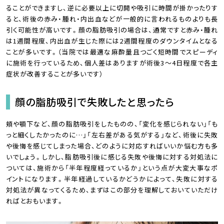
ることができますし、逆に必要以上に切開や吸引に時間が掛かったりす
ると、術後の赤み・腫れ・内出血などが一般的に言われるものよりも長
引く可能性が高いです。顔の脂肪吸引の場合は、通常ですと赤み・腫れ
は1週間程度、内出血が生じた際には2週間程度のダウンタイムとなる
ことが多いです。（当院では最適な麻酔量且つごく短時間でスピーディ
に施術を行っているため、個人差はありますが術後3～4日程度で各主
症状が改善することが多いです）
顔の脂肪吸引で失敗したと思ったら
頬や顎下など、顔の脂肪吸引をしたものの、「変化を感じられない」「も
っと細くしたかったのに…」「左右差がある気がする」など、術後に失敗
や後悔を感じてしまった場合、どのように対応すればいいか悩む方も多
いでしょう。しかし、脂肪吸引後に感じる失敗や後悔に対する対処法に
ついては、施術から「半年程度経っているか」という点が大変大事なポ
イントになります。半年経過しているかどうかによって、失敗に対する
対処法が異なってくるため、まずはこの部分を理解しておいていただけ
ればとおもいます。