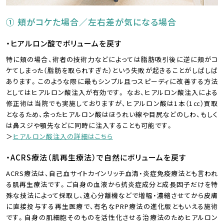
① 頬がコケた場合／左右差が気になる場合
・ヒアルロン酸でボリュームを戻す
特に頬の場合、術者の技術力などによっては脂肪吸引後に逆に頬がコ
ケてしまった（脂肪を取られすぎた）という失敗が起きることがしばしば
あります。このような際に最もシンプル且つスピーディに改善する方法
としてはヒアルロン酸注入が有効です。 なお、ヒアルロン酸注入による
修正術は当院でも実施しておりますが、ヒアルロン酸は1本（1㏄）買取
となるため、余ったヒアルロン酸はほうれい線や目尻などのしわ、もしく
は鼻スジや顎先などに同時に注入することも可能です。
＞
ヒアルロン酸注入の詳細はこちら
・ACRS療法（肌再生療法）で自然にボリュームを戻す
ACRS療法は、自己血サイトカインリッチ血清・炎症免疫療法とも言われ
る肌再生療法です。ご自身の血液から抗炎症成分と成長因子だけを特
殊な技法によって採取し、遠心分離機などで増幅・濃縮させてから皮膚
に直接投与する再生医療で、有名なPRP療法の進化版ともいえる施術
です。自身の肌細胞そのものを活性化させる治療法のためヒアルロン