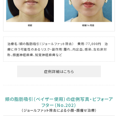
治療名：頬の脂肪吸引（ジョールファット除去） 費用：77,000円 治
療に伴う可能性のあるリスク・副作用：腫れ、内出血、感染、左右非対
称、顔面神経麻痺、知覚神経麻痺など
症例詳細はこちら
頬の脂肪吸引（ベイザー使用）の症例写真・ビフォーア
フター（No.202）
（ジョールファット除去による小顔・顔痩せ治療）