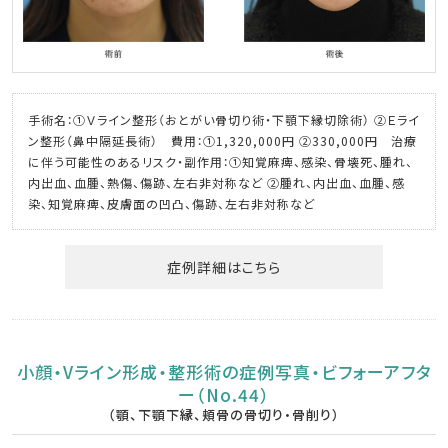
手術名：①Ｖライン整形（おとがい骨切り術・下顎下縁切除術） ②Ｅライ
ン整形（鼻中隔延長術） 費用：①1,320,000円 ②330,000円 治療
に伴う可能性のあるリスク・副作用：①知覚麻痺、感染、骨壊死、腫れ、
内出血、血腫、熱傷、傷跡、左右非対称など ②腫れ、内出血、血腫、感
染、知覚麻痺、皮膚面の凹凸、傷跡、左右非対称など
症例詳細はこちら
小顔・Vライン形成・整形術の症例写真・ビフォーアフタ
ー（No.44）
（顎、下顎下縁、頬骨の骨切り・骨削り）