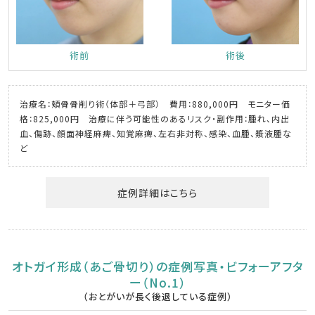
術前
術後
治療名：頬骨骨削り術（体部＋弓部） 費用：880,000円 モニター価
格：825,000円 治療に伴う可能性のあるリスク・副作用：腫れ、内出
血、傷跡、顔面神経麻痺、知覚麻痺、左右非対称、感染、血腫、漿液腫な
ど
症例詳細はこちら
オトガイ形成（あご骨切り）の症例写真・ビフォーアフタ
ー（No.1）
（おとがいが長く後退している症例）