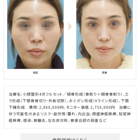
治療名：小顔整形4点フルセット／頬骨形成（骨削り＋頬骨骨削り）、エ
ラ形成（下顎骨骨切り・外板切除）、おとがい形成（Vライン形成）、下顎
下縁形成 費用：2,860,000円、モニター価格 2,750,000円 治療に
伴う可能性のあるリスク・副作用：腫れ、内出血、顔面神経麻痺、知覚神
経麻痺、感染、骨髄炎、左右非対称、骨接合部の段差など