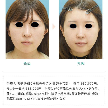
術前
術後
治療名：頬骨骨削り＋頬骨骨切り（体部＋弓部） 費用：990,000円、
モニター価格 935,000円 治療に伴う可能性のあるリスク・副作用：
腫れ、内出血、感染、左右非対称、知覚神経麻痺、顔面神経麻痺、傷跡、
肥厚性瘢痕、ケロイド、骨接合部の段差など