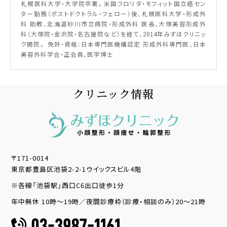
札幌医科大学・大学院卒業。米国フロリダ・モフィット国立癌セン
ター勤務（ポストドクトラル・フェロー）後、札幌医科大学・形成外
科 助教、北海道砂川市立病院・形成外科 医長、大塚美容形成外
科（大塚院・金沢院・名古屋院など）を経て、2014年みずほクリニッ
ク開院。 免許・資格：日本専門医機構認定 形成外科専門医、日本
美容外科学会・正会員、医学博士
クリニック情報
〒171-0014
東京都豊島区池袋2-2-1ウイックスビル4階
※各線「池袋駅」西口C6出口徒歩1分
年中無休 10時～19時／夜間診療枠（診療・相談のみ）20～21時