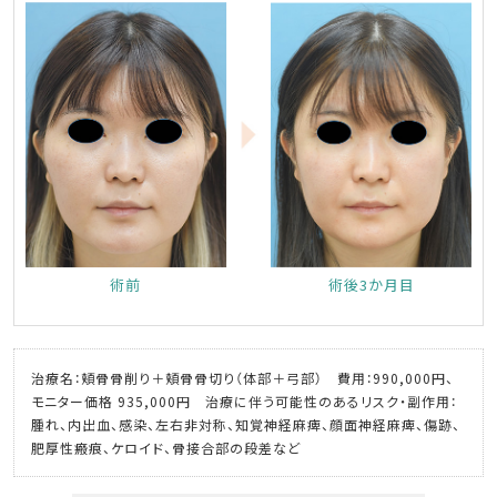
術前
術後3か月目
治療名：頬骨骨削り＋頬骨骨切り（体部＋弓部） 費用：990,000円、
モニター価格 935,000円 治療に伴う可能性のあるリスク・副作用：
腫れ、内出血、感染、左右非対称、知覚神経麻痺、顔面神経麻痺、傷跡、
肥厚性瘢痕、ケロイド、骨接合部の段差など