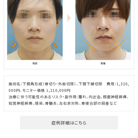
施術名：下顎角形成（骨切り・外板切除）、下顎下縁切除 費用：1,320,
000円、モニター価格 1,210,000円
治療に伴う可能性のあるリスク・副作用：腫れ、内出血、顔面神経麻痺、
知覚神経麻痺、感染、骨髄炎、左右非対称、骨接合部の段差など
症例詳細はこちら