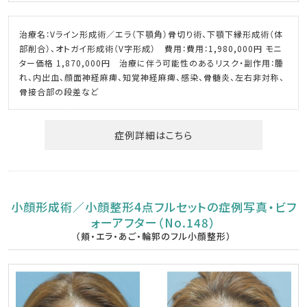
治療名：Vライン形成術／エラ（下顎角）骨切り術、下顎下縁形成術（体
部削合）、オトガイ形成術（V字形成） 費用：費用：1,980,000円 モニ
ター価格 1,870,000円 治療に伴う可能性のあるリスク・副作用：腫
れ、内出血、顔面神経麻痺、知覚神経麻痺、感染、骨髄炎、左右非対称、
骨接合部の段差など
症例詳細はこちら
小顔形成術／小顔整形4点フルセットの症例写真・ビフ
ォーアフター（No.148）
（頬・エラ・あご・輪郭のフル小顔整形）