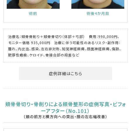
術前
術後4か月目
治療名：頬骨骨削り＋頬骨骨切り（体部＋弓部） 費用：990,000円、
モニター価格 935,000円 治療に伴う可能性のあるリスク・副作用：
腫れ、内出血、感染、左右非対称、知覚神経麻痺、顔面神経麻痺、傷跡、
肥厚性瘢痕、ケロイド、骨接合部の段差など
症例詳細はこちら
頬骨骨切り・骨削りによる頬骨整形の症例写真・ビフォ
ーアフター（No.101）
（頬の前方と横方向への突出・顔の左右幅改善）