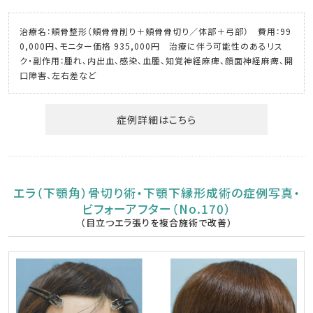
治療名：頬骨整形（頬骨骨削り＋頬骨骨切り／体部＋弓部） 費用：99
0,000円、モニター価格 935,000円 治療に伴う可能性のあるリス
ク・副作用：腫れ、内出血、感染、血腫、知覚神経麻痺、顔面神経麻痺、開
口障害、左右差など
症例詳細はこちら
エラ（下顎角）骨切り術・下顎下縁形成術の症例写真・
ビフォーアフター（No.170）
（目立つエラ張りを複合施術で改善）