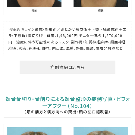
治療名：Vライン形成・整形術／おとがい形成術＋下顎下縁形成術＋エ
ラ（下顎角）骨切り術 費用：1,98,000円 モニター価格 1,870,000
円 治療に伴う可能性のあるリスク・副作用：知覚神経麻痺、顔面神経
麻痺、感染、骨壊死、腫れ、内出血、血腫、熱傷、傷跡、左右非対称など
症例詳細はこちら
頬骨骨切り・骨削りによる頬骨整形の症例写真・ビフォ
ーアフター（No.104）
（頬の前方と横方向への突出・顔の左右幅改善）