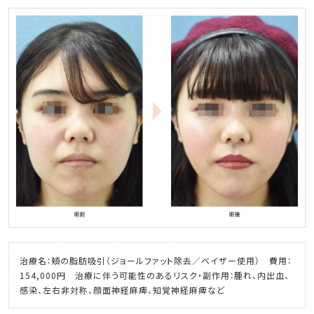
治療名：頬の脂肪吸引（ジョールファット除去／ベイザー使用） 費用：
154,000円 治療に伴う可能性のあるリスク・副作用：腫れ、内出血、
感染、左右非対称、顔面神経麻痺、知覚神経麻痺など