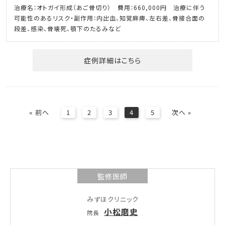
治療名：オトガイ形成（あご骨切り） 費用：660,000円 治療に伴う
可能性のあるリスク・副作用：内出血、知覚麻痺、左右差、骨接合面の
段差、感染、骨壊死、顎下のたるみなど
症例詳細はこちら
« 前へ
1
2
3
4
5
次へ »
監修医師
みずほクリニック
小松磨史
院長