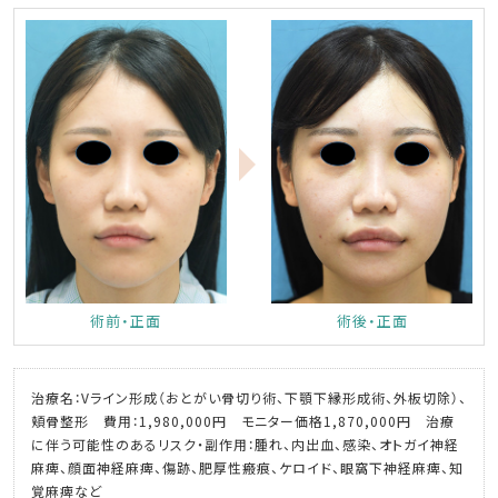
術前・正面
術後・正面
治療名：Vライン形成（おとがい骨切り術、下顎下縁形成術、外板切除）、
頬骨整形 費用：1,980,000円 モニター価格1,870,000円 治療
に伴う可能性のあるリスク・副作用：腫れ、内出血、感染、オトガイ神経
麻痺、顔面神経麻痺、傷跡、肥厚性瘢痕、ケロイド、眼窩下神経麻痺、知
覚麻痺など